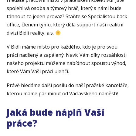
Hledáte pracovní místo v přátelském kolektivu? Jste
spolehlivá osoba a týmový hráč, který s námi bude
táhnout za jeden provaz? Staňte se Specialistou back
office, členem týmu, který dělá support naší realitní
divizi Bidli reality, a.s.
V Bidli máme místo pro každého, kdo je pro svou
práci nadšený a zapálený. Navíc Vám díky rozsáhlosti
našeho projektu můžeme nabídnout spoustu výhod,
které Vám Vaši práci ulehčí.
Právě hledáme další posilu do naší pražské kanceláře,
kterou máme pár minut od Václavského náměstí!
Jaká bude náplň Vaší
práce?