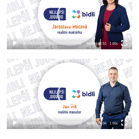
00:00
|
01:52
1.00x
Video
přehrávač
00:00
|
01:06
1.00x