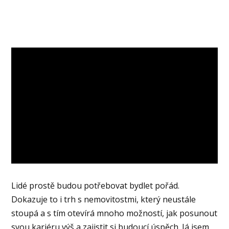
Video
přehrávač
Lidé prostě budou potřebovat bydlet pořád.
Dokazuje to i trh s nemovitostmi, který neustále
stoupá a s tím otevírá mnoho možností, jak posunout
svou kariéru výš a zajistit si budoucí úspěch. Já jsem