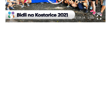
00:00
|
04:14
1.00x