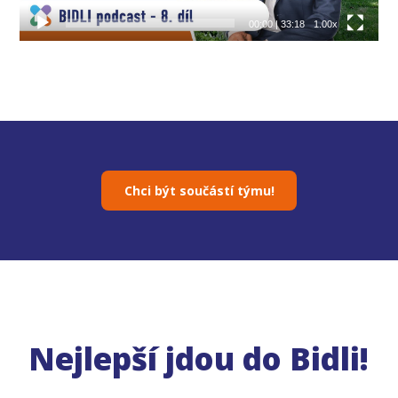
00:00
|
33:18
1.00x
Chci být součástí týmu!
Nejlepší jdou do Bidli!