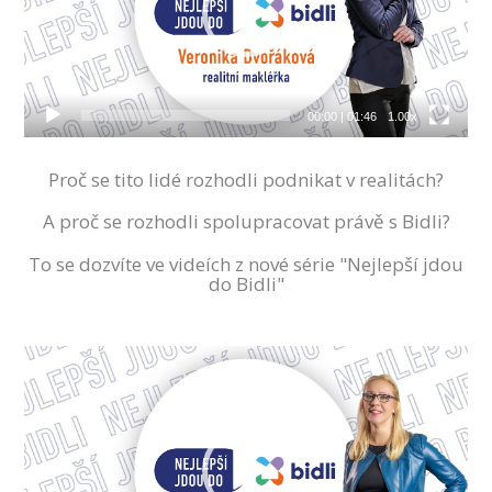
00:00
|
01:46
1.00x
Proč se tito lidé rozhodli podnikat v realitách?
A proč se rozhodli spolupracovat právě s Bidli?
To se dozvíte ve videích z nové série "Nejlepší jdou
do Bidli"
Video
přehrávač