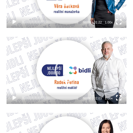
00:00
|
01:22
1.00x
Video
přehrávač
00:00
|
02:03
1.00x
Video
přehrávač