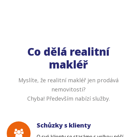
Co dělá realitní
makléř
Myslíte, že realitní makléř jen prodává
nemovitosti?
Chyba! Především nabízí služby.
Schůzky s klienty
O své klienty se staráme s velkou péčí,