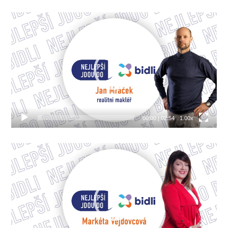
Video
přehrávač
00:00
|
02:54
1.00x
Video
přehrávač