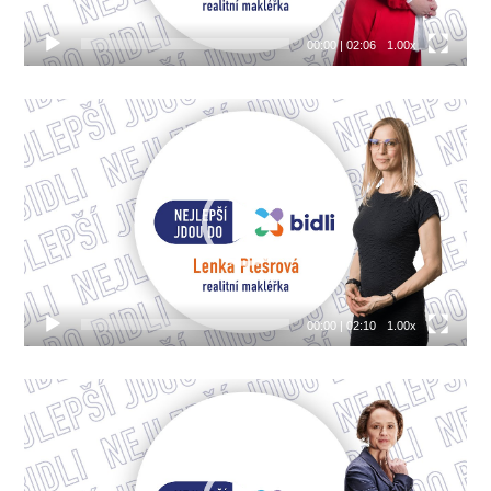
00:00
|
02:06
1.00x
Video
přehrávač
00:00
|
02:10
1.00x
Video
přehrávač