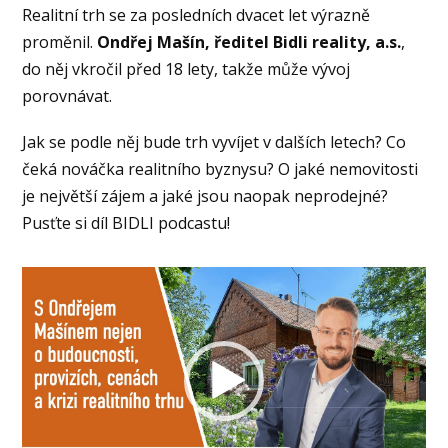
Realitní trh se za posledních dvacet let výrazně
proměnil.
Ondřej Mašín, ředitel Bidli reality, a.s.
,
do něj vkročil před 18 lety, takže může vývoj
porovnávat.
Jak se podle něj bude trh vyvíjet v dalších letech? Co
čeká nováčka realitního byznysu? O jaké nemovitosti
je největší zájem a jaké jsou naopak neprodejné?
Pusťte si díl BIDLI podcastu!
Video
přehrávač